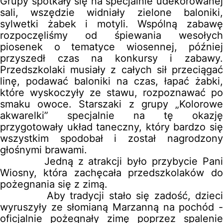
Grupy spotkały się na specjalnie udekorowanej
sali, wszędzie widniały zielone baloniki,
sylwetki żabek i motyli. Wspólną zabawę
rozpoczęliśmy od śpiewania wesołych
piosenek o tematyce wiosennej, później
przyszedł czas na konkursy i zabawy.
Przedszkolaki musiały z całych sił przeciągać
linę, podawać baloniki na czas, łapać żabki,
które wyskoczyły ze stawu, rozpoznawać po
smaku owoce. Starszaki z grupy „Kolorowe
akwarelki” specjalnie na tę okazję
przygotowały układ taneczny, który bardzo się
wszystkim spodobał i został nagrodzony
głośnymi brawami.
Jedną z atrakcji było przybycie Pani
Wiosny, która zachęcała przedszkolaków do
pożegnania się z zimą.
Aby tradycji stało się zadość, dzieci
wyruszyły ze słomianą Marzanną na pochód -
oficjalnie pożegnały zimę poprzez spalenie