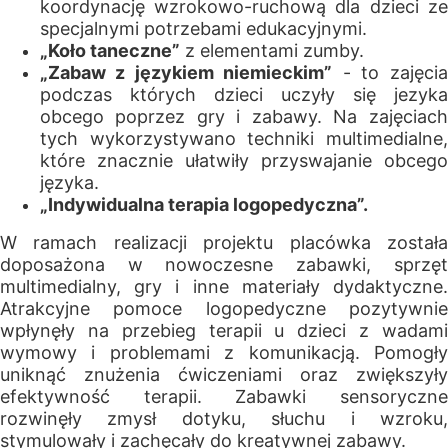
koordynację wzrokowo-ruchową dla dzieci ze
specjalnymi potrzebami edukacyjnymi.
„Koło taneczne”
z elementami zumby.
„Zabaw z językiem niemieckim”
- to zajęcia
podczas których dzieci uczyły się jezyka
obcego poprzez gry i zabawy. Na zajęciach
tych wykorzystywano techniki multimedialne,
które znacznie ułatwiły przyswajanie obcego
języka.
„Indywidualna terapia logopedyczna”.
W ramach realizacji projektu placówka została
doposażona w nowoczesne zabawki, sprzęt
multimedialny, gry i inne materiały dydaktyczne.
Atrakcyjne pomoce logopedyczne pozytywnie
wpłynęły na przebieg terapii u dzieci z wadami
wymowy i problemami z komunikacją. Pomogły
uniknąć znużenia ćwiczeniami oraz zwiększyły
efektywność terapii. Zabawki sensoryczne
rozwinęły zmysł dotyku, słuchu i wzroku,
stymulowały i zachęcały do kreatywnej zabawy.