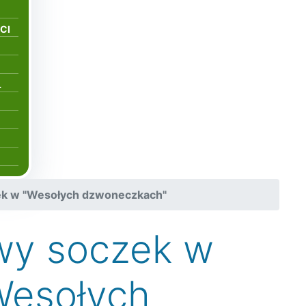
CI
L
k w "Wesołych dzwoneczkach"
wy soczek w
Wesołych