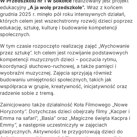
W Przedszkolu nr 1 w Sokółce
realizowany jest projekt
edukacyjny
„A ja wolę przedszkole”.
Wraz z końcem
grudnia 2025 r. minęło pół roku intensywnych działań,
których celem jest wszechstronny rozwój dzieci poprzez
edukację, sztukę, kulturę i budowanie kompetencji
społecznych.
W tym czasie rozpoczęto realizację zajęć „Wychowanie
przez sztukę”. Ich celem jest rozwijanie podstawowych
kompetencji muzycznych dzieci – poczucia rytmu,
koordynacji słuchowo-ruchowej, a także pamięci i
wyobraźni muzycznej. Zajęcia sprzyjają również
budowaniu umiejętności społecznych, takich jak
współpraca w grupie, kreatywność, inicjatywność oraz
radzenie sobie z tremą.
Zainicjowano także działalność Koła Filmowego „Nowe
Horyzonty”. Dotychczas dzieci obejrzały filmy „Kacper i
Emma na safari”, „Basia” oraz „Magiczne święta Kacpra i
Emmy”, a następnie uczestniczyły w zajęciach
plastycznych. Aktywności te przygotowują dzieci do