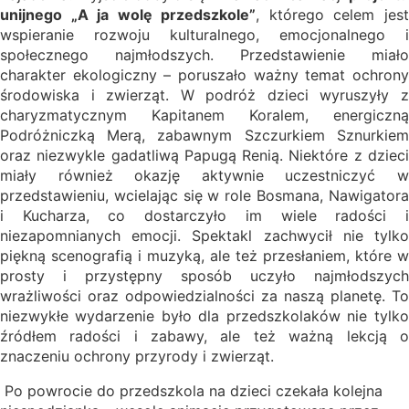
unijnego „A ja wolę przedszkole”
, którego celem jes
wspieranie rozwoju kulturalnego, emocjonalnego i
społecznego najmłodszych. Przedstawienie miało
charakter ekologiczny – poruszało ważny temat ochrony
środowiska i zwierząt. W podróż dzieci wyruszyły z
charyzmatycznym Kapitanem Koralem, energiczną
Podróżniczką Merą, zabawnym Szczurkiem Sznurkiem
oraz niezwykle gadatliwą Papugą Renią. Niektóre z dzieci
miały również okazję aktywnie uczestniczyć w
przedstawieniu, wcielając się w role Bosmana, Nawigatora
i Kucharza, co dostarczyło im wiele radości i
niezapomnianych emocji. Spektakl zachwycił nie tylko
piękną scenografią i muzyką, ale też przesłaniem, które w
prosty i przystępny sposób uczyło najmłodszych
wrażliwości oraz odpowiedzialności za naszą planetę. To
niezwykłe wydarzenie było dla przedszkolaków nie tylko
źródłem radości i zabawy, ale też ważną lekcją o
znaczeniu ochrony przyrody i zwierząt.
Po powrocie do przedszkola na dzieci czekała kolejna